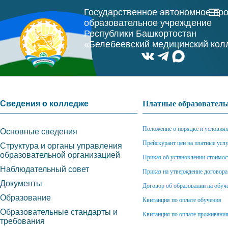
Государственное автономное пр
образовательное учреждение
Республики Башкортостан
«Белебеевский медицинский ко
Сведения о колледже
Платные образователь
Положение о порядке и условиях
Основные сведения
Прейскурант цен на платные услуг
Структура и органы управления
образовательной организацией
Приказ об установлении стоимос
Наблюдательный совет
Приказ на утверждение договора
Документы
Договор об образовании на обу
Образование
Квитанция по оплате обучения
Образовательные стандарты и
Квитанция по оплате проживани
требования