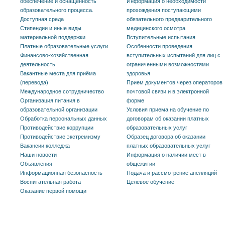
обеспечение и оснащенность
Информация о необходимости
образовательного процесса.
прохождения поступающими
Доступная среда
обязательного предварительного
Стипендии и иные виды
медицинского осмотра
материальной поддержки
Вступительные испытания
Платные образовательные услуги
Особенности проведения
Финансово-хозяйственная
вступительных испытаний для лиц с
деятельность
ограниченными возможностями
Вакантные места для приёма
здоровья
(перевода)
Прием документов через операторов
Международное сотрудничество
почтовой связи и в электронной
Организация питания в
форме
образовательной организации
Условия приема на обучение по
Обработка персональных данных
договорам об оказании платных
Противодействие коррупции
образовательных услуг
Противодействие экстремизму
Образец договора об оказании
Вакансии колледжа
платных образовательных услуг
Наши новости
Информация о наличии мест в
Объявления
общежитии
Информационная безопасность
Подача и рассмотрение апелляций
Воспитательная работа
Целевое обучение
Оказание первой помощи