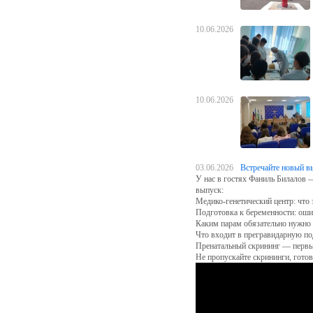
10.06.2026
10.06.2026
03.06.2026
Встречайте новый в
У нас в гостях Фаниль Билалов 
выпуск:
Медико-генетический центр: что 
Подготовка к беременности: ош
Каким парам обязательно нужно п
Что входит в прегравидарную по
Пренатальный скрининг — перв
Не пропускайте скрининги, готов