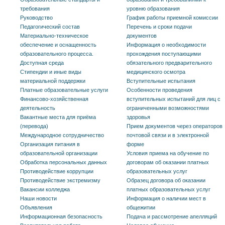
требования
уровню образования
Руководство
График работы приемной комиссии
Педагогический состав
Перечень и сроки подачи
Материально-техническое
документов
обеспечение и оснащенность
Информация о необходимости
образовательного процесса.
прохождения поступающими
Доступная среда
обязательного предварительного
Стипендии и иные виды
медицинского осмотра
материальной поддержки
Вступительные испытания
Платные образовательные услуги
Особенности проведения
Финансово-хозяйственная
вступительных испытаний для лиц с
деятельность
ограниченными возможностями
Вакантные места для приёма
здоровья
(перевода)
Прием документов через операторов
Международное сотрудничество
почтовой связи и в электронной
Организация питания в
форме
образовательной организации
Условия приема на обучение по
Обработка персональных данных
договорам об оказании платных
Противодействие коррупции
образовательных услуг
Противодействие экстремизму
Образец договора об оказании
Вакансии колледжа
платных образовательных услуг
Наши новости
Информация о наличии мест в
Объявления
общежитии
Информационная безопасность
Подача и рассмотрение апелляций