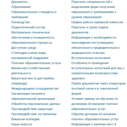
Документы
Перечень специальностей с
Образование
выделением форм получения
Образовательные стандарты и
образования и требованиями к
требования
уровню образования
Руководство
График работы приемной комиссии
Педагогический состав
Перечень и сроки подачи
Материально-техническое
документов
обеспечение и оснащенность
Информация о необходимости
образовательного процесса.
прохождения поступающими
Доступная среда
обязательного предварительного
Стипендии и иные виды
медицинского осмотра
материальной поддержки
Вступительные испытания
Платные образовательные услуги
Особенности проведения
Финансово-хозяйственная
вступительных испытаний для лиц с
деятельность
ограниченными возможностями
Вакантные места для приёма
здоровья
(перевода)
Прием документов через операторов
Международное сотрудничество
почтовой связи и в электронной
Организация питания в
форме
образовательной организации
Условия приема на обучение по
Обработка персональных данных
договорам об оказании платных
Противодействие коррупции
образовательных услуг
Противодействие экстремизму
Образец договора об оказании
Вакансии колледжа
платных образовательных услуг
Наши новости
Информация о наличии мест в