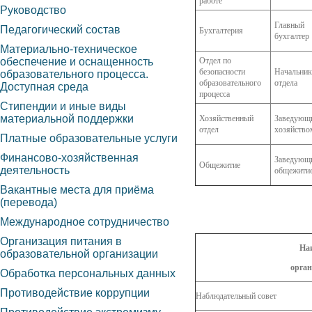
работе
Руководство
Главный
Педагогический состав
Бухгалтерия
бухгалтер
Материально-техническое
обеспечение и оснащенность
Отдел по
безопасности
Начальник
образовательного процесса.
образовательного
отдела
Доступная среда
процесса
Стипендии и иные виды
материальной поддержки
Хозяйственный
Заведующ
отдел
хозяйство
Платные образовательные услуги
Финансово-хозяйственная
Заведующ
Общежитие
деятельность
общежити
Вакантные места для приёма
(перевода)
Международное сотрудничество
Организация питания в
На
образовательной организации
орган
Обработка персональных данных
Противодействие коррупции
Наблюдательный совет