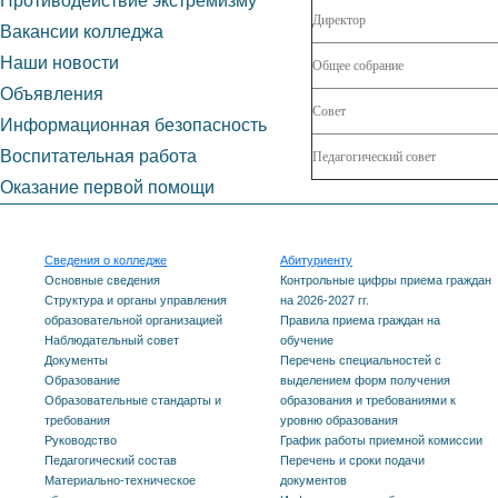
Противодействие экстремизму
Директор
Вакансии колледжа
Наши новости
Общее собрание
Объявления
Совет
Информационная безопасность
Воспитательная работа
Педагогический совет
Оказание первой помощи
Сведения о колледже
Абитуриенту
Основные сведения
Контрольные цифры приема граждан
Структура и органы управления
на 2026-2027 гг.
образовательной организацией
Правила приема граждан на
Наблюдательный совет
обучение
Документы
Перечень специальностей с
Образование
выделением форм получения
Образовательные стандарты и
образования и требованиями к
требования
уровню образования
Руководство
График работы приемной комиссии
Педагогический состав
Перечень и сроки подачи
Материально-техническое
документов