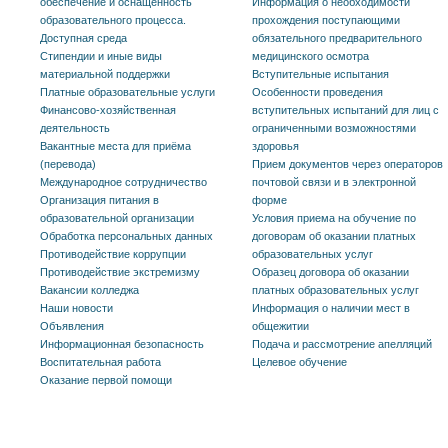
обеспечение и оснащенность
Информация о необходимости
образовательного процесса.
прохождения поступающими
Доступная среда
обязательного предварительного
Стипендии и иные виды
медицинского осмотра
материальной поддержки
Вступительные испытания
Платные образовательные услуги
Особенности проведения
Финансово-хозяйственная
вступительных испытаний для лиц с
деятельность
ограниченными возможностями
Вакантные места для приёма
здоровья
(перевода)
Прием документов через операторов
Международное сотрудничество
почтовой связи и в электронной
Организация питания в
форме
образовательной организации
Условия приема на обучение по
Обработка персональных данных
договорам об оказании платных
Противодействие коррупции
образовательных услуг
Противодействие экстремизму
Образец договора об оказании
Вакансии колледжа
платных образовательных услуг
Наши новости
Информация о наличии мест в
Объявления
общежитии
Информационная безопасность
Подача и рассмотрение апелляций
Воспитательная работа
Целевое обучение
Оказание первой помощи