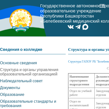
Государственное автономное пр
образовательное учреждение
Республики Башкортостан
«Белебеевский медицинский ко
Сведения о колледже
Структура и органы у
Структура ГАПОУ РБ "Белебеев
Основные сведения
С
Структура и органы управления
образовательной организацией
Наименование
Должност
Наблюдательный совет
структурного
руководи
подразделения
подразде
Документы
Отдел по учебной
Заведующ
Образование
работе
отделом
Образовательные стандарты и
Отдел по
Заведующ
требования
воспитательной
отделом