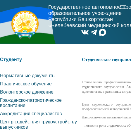
Государственное автономное пр
образовательное учреждение
Республики Башкортостан
«Белебеевский медицинский ко
Студенту
Студенческое соуправл
Нормативные документы
Становлению профессионально
Практическое обучение
студенческого соуправления. А
Волонтерское движение
применять их в различных ситуац
Гражданско-патриотическое
Цель студенческого соуправл
воспитание
профессиональной и творческой 
Аккредитация специалистов
Для достижения заявленной цел
Центр содействия трудоустройству
–
повысить роль студенческих об
выпускников