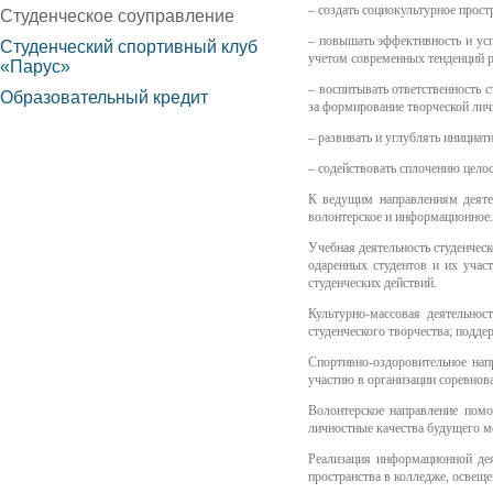
–
создать социокультурное прост
Студенческое соуправление
–
повышать эффективность и усп
Студенческий спортивный клуб
учетом современных тенденций р
«Парус»
–
воспитывать ответственность с
Образовательный кредит
за формирование творческой лич
–
развивать и углублять инициат
–
содействовать сплочению цело
К ведущим направлениям деятел
волонтерское и информационное.
Учебная деятельность студенческ
одаренных студентов и их учас
студенческих действий.
Культурно-массовая деятельнос
студенческого творчества; подде
Спортивно-оздоровительное напр
участию в организации соревнов
Волонтерское направление помо
личностные качества будущего м
Реализация информационной дея
пространства в колледже, освещ