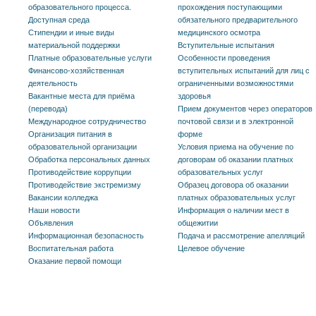
образовательного процесса.
прохождения поступающими
Доступная среда
обязательного предварительного
Стипендии и иные виды
медицинского осмотра
материальной поддержки
Вступительные испытания
Платные образовательные услуги
Особенности проведения
Финансово-хозяйственная
вступительных испытаний для лиц с
деятельность
ограниченными возможностями
Вакантные места для приёма
здоровья
(перевода)
Прием документов через операторов
Международное сотрудничество
почтовой связи и в электронной
Организация питания в
форме
образовательной организации
Условия приема на обучение по
Обработка персональных данных
договорам об оказании платных
Противодействие коррупции
образовательных услуг
Противодействие экстремизму
Образец договора об оказании
Вакансии колледжа
платных образовательных услуг
Наши новости
Информация о наличии мест в
Объявления
общежитии
Информационная безопасность
Подача и рассмотрение апелляций
Воспитательная работа
Целевое обучение
Оказание первой помощи