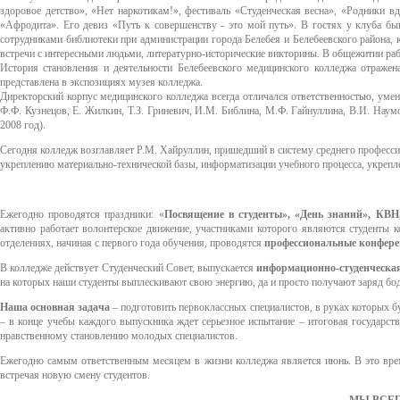
здоровое детство», «Нет наркотикам!», фестиваль «Студенческая весна», «Родники 
«Афродита». Его девиз «Путь к совершенству - это мой путь». В гостях у клуба быв
сотрудниками библиотеки при администрации города Белебея и Белебеевского района, 
встречи с интересными людьми, литературно-исторические викторины. В общежитии раб
История становления и деятельности Белебеевского медицинского колледжа отражен
представлена в экспозициях музея колледжа.
Директорский корпус медицинского колледжа всегда отличался ответственностью, умен
Ф.Ф. Кузнецов, Е. Жилкин, Т.З. Гриневич, И.М. Библина, М.Ф. Гайнуллина, В.И. Наумов
2008 год).
Сегодня колледж возглавляет Р.М. Хайруллин, пришедший в систему среднего професс
укреплению материально-технической базы, информатизации учебного процесса, укрепл
Ежегодно проводятся праздники: «
Посвящение в студенты», «День знаний», КВН,
активно работает волонтерское движение, участниками которого являются студенты 
отделениях, начиная с первого года обучения, проводятся
профессиональные конфере
В колледже действует Студенческий Совет, выпускается
информационно-студенческая 
на которых наши студенты выплескивают свою энергию, да и просто получают заряд бо
Наша основная задача
– подготовить первоклассных специалистов, в руках которых бу
– в конце учебы каждого выпускника ждет серьезное испытание – итоговая государств
нравственному становлению молодых специалистов.
Ежегодно самым ответственным месяцем в жизни колледжа является июнь. В это вр
встречая новую смену студентов.
МЫ ВСЕГ