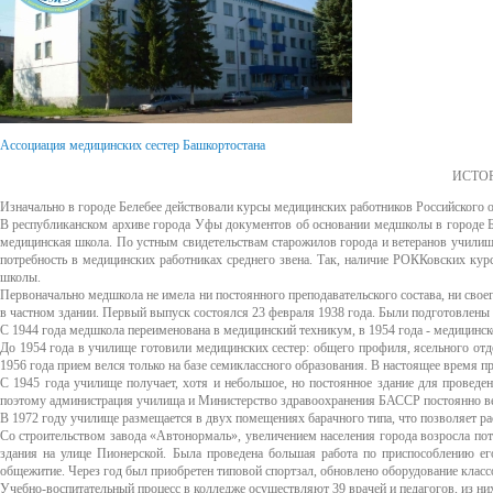
Ассоциация медицинских сестер Башкортостана
ИСТО
Изначально в городе Белебее действовали курсы медицинских работников Российского 
В республиканском архиве города Уфы документов об основании медшколы в городе Бел
медицинская школа. По устным свидетельствам старожилов города и ветеранов училища
потребность в медицинских работниках среднего звена. Так, наличие РОККовских ку
школы.
Первоначально медшкола не имела ни постоянного преподавательского состава, ни свое
в частном здании. Первый выпуск состоялся 23 февраля 1938 года. Были подготовлены
С 1944 года медшкола переименована в медицинский техникум, в 1954 года - медицинско
До 1954 года в училище готовили медицинских сестер: общего профиля, ясельного отде
1956 года прием велся только на базе семиклассного образования. В настоящее время пр
С 1945 года училище получает, хотя и небольшое, но постоянное здание для проведен
поэтому администрация училища и Министерство здравоохранения БАССР постоянно ве
В 1972 году училище размещается в двух помещениях барачного типа, что позволяет р
Со строительством завода «Автонормаль», увеличением населения города возросла по
здания на улице Пионерской. Была проведена большая работа по приспособлению ег
общежитие. Через год был приобретен типовой спортзал, обновлено оборудование класс
Учебно-воспитательный процесс в колледже осуществляют 39 врачей и педагогов, из 