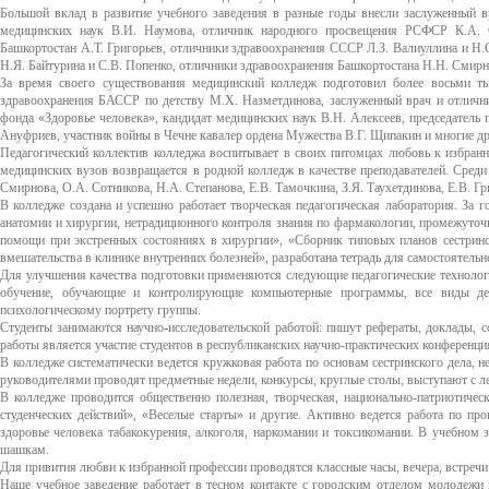
Большой вклад в развитие учебного заведения в разные годы внесли заслуженный
медицинских наук В.И. Наумова, отличник народного просвещения РСФСР К.А. 
Башкортостан А.Т. Григорьев, отличники здравоохранения СССР Л.З. Валиуллина и Н
Н.Я. Байтурина и С.В. Попенко, отличники здравоохранения Башкортостана Н.Н. Смирно
За время своего существования медицинский колледж подготовил более восьми ты
здравоохранения БАССР по детству М.X. Назметдинова, заслуженный врач и отлични
фонда «Здоровье человека», кандидат медицинских наук В.Н. Алексеев, председатель
Ануфриев, участник войны в Чечне кавалер ордена Мужества В.Г. Щипакин и многие др
Педагогический коллектив колледжа воспитывает в своих питомцах любовь к избран
медицинских вузов возвращается в родной колледж в качестве преподавателей. Среди н
Смирнова, О.А. Сотникова, Н.А. Степанова, Е.В. Тамочкина, З.Я. Таухетдинова, Е.В. Г
В колледже создана и успешно работает творческая педагогическая лаборатория. За 
анатомии и хирургии, нетрадиционного контроля знания по фармакологии, промежуточ
помощи при экстренных состояниях в хирургии», «Сборник типовых планов сестринс
вмешательства в клинике внутренних болезней», разработана тетрадь для самостоятельн
Для улучшения качества подготовки применяются следующие педагогические технолог
обучение, обучающие и контролирующие компьютерные программы, все виды дел
психологическому портрету группы.
Студенты занимаются научно-исследовательской работой: пишут рефераты, доклады, 
работы является участие студентов в республиканских научно-практических конференци
В колледже систематически ведется кружковая работа по основам сестринского дела, 
руководителями проводят предметные недели, конкурсы, круглые столы, выступают с л
В колледже проводится общественно полезная, творческая, национально-патриотичес
студенческих действий», «Веселые старты» и другие. Активно ведется работа по про
здоровье человека табакокурения, алкоголя, наркомании и токсикомании. В учебном 
шашкам.
Для привития любви к избранной профессии проводятся классные часы, вечера, встречи
Наше учебное заведение работает в тесном контакте с городским отделом молодежи 