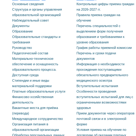
Основные сведения
Контрольные цифры приема граждан
Структура и органы управления
на 2026-2027 гг.
образовательной организацией
Правила приема граждан на
Наблюдательный совет
обучение
Документы
Перечень специальностей с
Образование
выделением форм получения
Образовательные стандарты и
образования и требованиями к
требования
уровню образования
Руководство
График работы приемной комиссии
Педагогический состав
Перечень и сроки подачи
Материально-техническое
документов
обеспечение и оснащенность
Информация о необходимости
образовательного процесса.
прохождения поступающими
Доступная среда
обязательного предварительного
Стипендии и иные виды
медицинского осмотра
материальной поддержки
Вступительные испытания
Платные образовательные услуги
Особенности проведения
Финансово-хозяйственная
вступительных испытаний для лиц с
деятельность
ограниченными возможностями
Вакантные места для приёма
здоровья
(перевода)
Прием документов через операторов
Международное сотрудничество
почтовой связи и в электронной
Организация питания в
форме
образовательной организации
Условия приема на обучение по
Обработка персональных данных
договорам об оказании платных