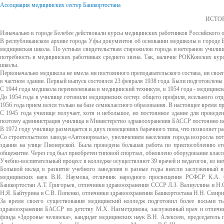
Ассоциация медицинских сестер Башкортостана
ИСТО
Изначально в городе Белебее действовали курсы медицинских работников Российского 
В республиканском архиве города Уфы документов об основании медшколы в городе Бел
медицинская школа. По устным свидетельствам старожилов города и ветеранов училища
потребность в медицинских работниках среднего звена. Так, наличие РОККовских ку
школы.
Первоначально медшкола не имела ни постоянного преподавательского состава, ни свое
в частном здании. Первый выпуск состоялся 23 февраля 1938 года. Были подготовлены
С 1944 года медшкола переименована в медицинский техникум, в 1954 года - медицинско
До 1954 года в училище готовили медицинских сестер: общего профиля, ясельного отде
1956 года прием велся только на базе семиклассного образования. В настоящее время пр
С 1945 года училище получает, хотя и небольшое, но постоянное здание для проведен
поэтому администрация училища и Министерство здравоохранения БАССР постоянно ве
В 1972 году училище размещается в двух помещениях барачного типа, что позволяет р
Со строительством завода «Автонормаль», увеличением населения города возросла по
здания на улице Пионерской. Была проведена большая работа по приспособлению ег
общежитие. Через год был приобретен типовой спортзал, обновлено оборудование класс
Учебно-воспитательный процесс в колледже осуществляют 39 врачей и педагогов, из 
Большой вклад в развитие учебного заведения в разные годы внесли заслуженный
медицинских наук В.И. Наумова, отличник народного просвещения РСФСР К.А. 
Башкортостан А.Т. Григорьев, отличники здравоохранения СССР Л.З. Валиуллина и Н
Н.Я. Байтурина и С.В. Попенко, отличники здравоохранения Башкортостана Н.Н. Смирно
За время своего существования медицинский колледж подготовил более восьми ты
здравоохранения БАССР по детству М.X. Назметдинова, заслуженный врач и отлични
фонда «Здоровье человека», кандидат медицинских наук В.Н. Алексеев, председатель