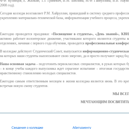
Ф.Ф. Кузнецов, Е. Жилкин, Т.З. Гриневич, И.М. Библина, М.Ф. Гайнуллина, В.И. Наумов
2008 год).
Сегодня колледж возглавляет Р.М. Хайруллин, пришедший в систему среднего професс
укреплению материально-технической базы, информатизации учебного процесса, укрепл
Ежегодно проводятся праздники: «
Посвящение в студенты», «День знаний», КВН,
активно работает волонтерское движение, участниками которого являются студенты 
отделениях, начиная с первого года обучения, проводятся
профессиональные конфере
В колледже действует Студенческий Совет, выпускается
информационно-студенческая 
на которых наши студенты выплескивают свою энергию, да и просто получают заряд бо
Наша основная задача
– подготовить первоклассных специалистов, в руках которых бу
– в конце учебы каждого выпускника ждет серьезное испытание – итоговая государств
нравственному становлению молодых специалистов.
Ежегодно самым ответственным месяцем в жизни колледжа является июнь. В это вр
встречая новую смену студентов.
МЫ ВСЕГ
МЕЧТАЮЩИМ ПОСВЯТИТЬ 
Сведения о колледже
Абитуриенту