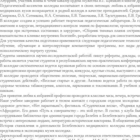
Ануфриев, участник войны в Чечне кавалер ордена Мужества В.Г. Щипакин и многие др
Педагогический коллектив колледжа воспитывает в своих питомцах любовь к избран
медицинских вузов возвращается в родной колледж в качестве преподавателей. Среди н
Смирнова, О.А. Сотникова, Н.А. Степанова, Е.В. Тамочкина, З.Я. Таухетдинова, Е.В. Г
В колледже создана и успешно работает творческая педагогическая лаборатория. За 
анатомии и хирургии, нетрадиционного контроля знания по фармакологии, промежуточ
помощи при экстренных состояниях в хирургии», «Сборник типовых планов сестринс
вмешательства в клинике внутренних болезней», разработана тетрадь для самостоятельн
Для улучшения качества подготовки применяются следующие педагогические технолог
обучение, обучающие и контролирующие компьютерные программы, все виды дел
психологическому портрету группы.
Студенты занимаются научно-исследовательской работой: пишут рефераты, доклады, 
работы является участие студентов в республиканских научно-практических конференци
В колледже систематически ведется кружковая работа по основам сестринского дела, 
руководителями проводят предметные недели, конкурсы, круглые столы, выступают с л
В колледже проводится общественно полезная, творческая, национально-патриотичес
студенческих действий», «Веселые старты» и другие. Активно ведется работа по про
здоровье человека табакокурения, алкоголя, наркомании и токсикомании. В учебном 
шашкам.
Для привития любви к избранной профессии проводятся классные часы, вечера, встречи
Наше учебное заведение работает в тесном контакте с городским отделом молодежи 
здоровое детство», «Нет наркотикам!», фестиваль «Студенческая весна», «Родники 
«Афродита». Его девиз «Путь к совершенству - это мой путь». В гостях у клуба быв
сотрудниками библиотеки при администрации города Белебея и Белебеевского района, 
встречи с интересными людьми, литературно-исторические викторины. В общежитии раб
История становления и деятельности Белебеевского медицинского колледжа отражен
представлена в экспозициях музея колледжа.
Директорский корпус медицинского колледжа всегда отличался ответственностью, умен